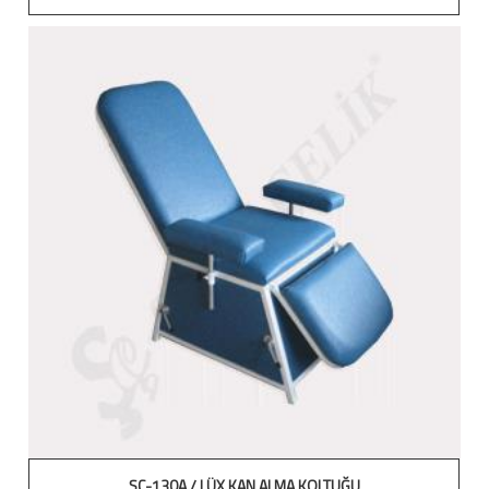
ŞÇ-130A / LÜX KAN ALMA KOLTUĞU