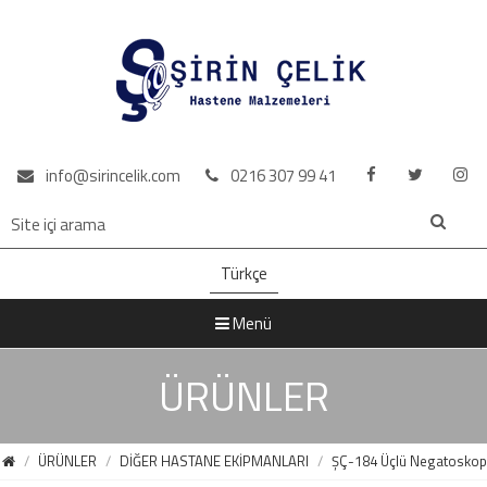
info@sirincelik.com
0216 307 99 41
Türkçe
Menü
ÜRÜNLER
ÜRÜNLER
DİĞER HASTANE EKİPMANLARI
ŞÇ-184 Üçlü Negatoskop